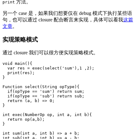
方法。
print
另一个 case 是，如果我们想要仅在 debug 模式下执行某些语
句，也可以通过 closure 配合断言来实现，具体可以看我
这篇
文章
。
实现策略模式
通过 closure 我们可以很方便实现策略模式。
void main(){

  var res = exec(select('sum'),1 ,2);

  print(res);

}

Function select(String opType){

  if(opType == 'sum') return sum;

  if(opType == 'sub') return sub;

  return (a, b) => 0;

}

int exec(NumberOp op, int a, int b){

  return op(a,b);

}

int sum(int a, int b) => a + b;

int sub(int a, int b) => a - b;
