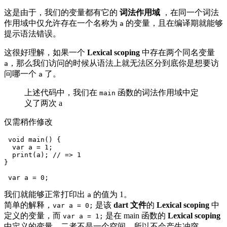
这是由于，我们的变量都有它的
词法作用域
，在同一个词法
作用域中仅允许存在一个名称为
的变量，且在编译期就能够
a
提示语法错误。
这很好理解，如果一个
Lexical scoping
中存在两个同名变量
，那么我们访问的时候从语法上就无法区分到底你是想要访
a
问哪一个
了。
a
上述代码中，我们在
函数的词法作用域中定
main
义了两次 a
仅需稍作修改
 void main() {

  var a = 1; 

  print(a); // => 1

}

 var a = 0;
我们就能够正常打印出
的值为 1。
a
简单的解释，
是该
dart 文件
的
Lexical scoping
中
var a = 0;
定义的变量，而
是在 main 函数的
Lexical scoping
var a = 1;
中定义的变量，二者不是一个空间，所以不会产生冲突。