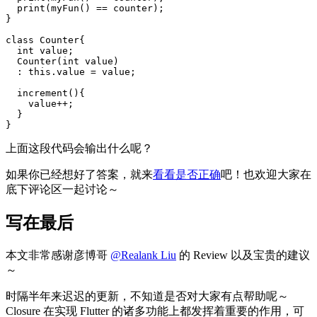
  print(myFun() == counter);

}

class Counter{

  int value;

  Counter(int value) 

  : this.value = value;

  increment(){

    value++;

  }

}
上面这段代码会输出什么呢？
如果你已经想好了答案，就来
看看是否正确
吧！也欢迎大家在
底下评论区一起讨论～
写在最后
本文非常感谢彦博哥
@Realank Liu
的 Review 以及宝贵的建议
～
时隔半年来迟迟的更新，不知道是否对大家有点帮助呢～
Closure 在实现 Flutter 的诸多功能上都发挥着重要的作用，可